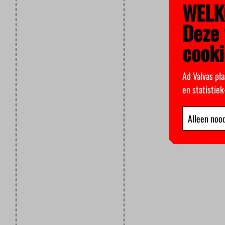
WELK
Deze 
cooki
Ad Valvas pla
en statistie
Alleen nood