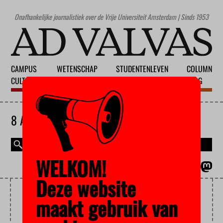
Onafhankelijke journalistiek over de Vrije Universiteit Amsterdam | Sinds 1953
CAMPUS
WETENSCHAP
STUDENTENLEVEN
COLUMN
CULTUUR
ONDERWIJS
MAATSCHAPPIJ
BLOG
8 AUGUSTUS 2026
WELKOM!
MAGAZINE
ENGLISH
Deze website
MS
maakt gebruik van