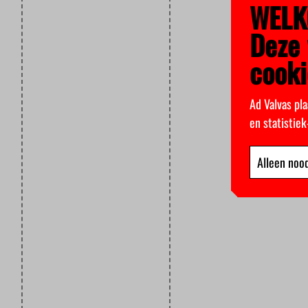
WELK
Deze 
cooki
Ad Valvas pla
en statistie
Alleen nood