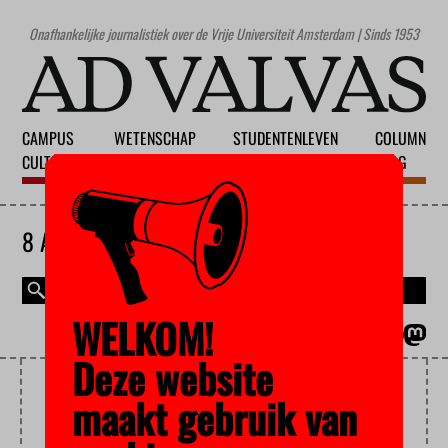
Onafhankelijke journalistiek over de Vrije Universiteit Amsterdam | Sinds 1953
CAMPUS
WETENSCHAP
STUDENTENLEVEN
COLUMN
CULTUUR
ONDERWIJS
MAATSCHAPPIJ
BLOG
8 AUGUSTUS 2026
WELKOM!
MAGAZINE
ENGLISH
Deze website
MODELLEN
maakt gebruik van