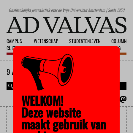
Onafhankelijke journalistiek over de Vrije Universiteit Amsterdam | Sinds 1953
CAMPUS
WETENSCHAP
STUDENTENLEVEN
COLUMN
CULTUUR
ONDERWIJS
MAATSCHAPPIJ
BLOG
9 AUGUSTUS 2026
WELKOM!
MAGAZINE
ENGLISH
Deze website
MITCHELL ESEJAS
maakt gebruik van