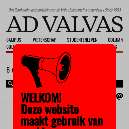
Onafhankelijke journalistiek over de Vrije Universiteit Amsterdam | Sinds 1953
CAMPUS
WETENSCHAP
STUDENTENLEVEN
COLUMN
CULTUUR
ONDERWIJS
MAATSCHAPPIJ
BLOG
6 AUGUSTUS 2026
WELKOM!
MAGAZINE
ENGLISH
Deze website
MINDER EERSTEJAARS
maakt gebruik van