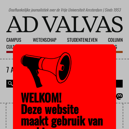
Onafhankelijke journalistiek over de Vrije Universiteit Amsterdam | Sinds 1953
CAMPUS
WETENSCHAP
STUDENTENLEVEN
COLUMN
CULTUUR
ONDERWIJS
MAATSCHAPPIJ
BLOG
7 AUGUSTUS 2026
WELKOM!
MAGAZINE
ENGLISH
Deze website
MICROBIOLOG
maakt gebruik van