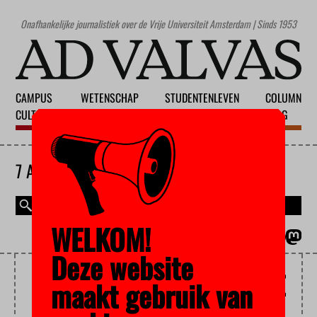
Onafhankelijke journalistiek over de Vrije Universiteit Amsterdam | Sinds 1953
CAMPUS
WETENSCHAP
STUDENTENLEVEN
COLUMN
CULTUUR
ONDERWIJS
MAATSCHAPPIJ
BLOG
7 AUGUSTUS 2026
WELKOM!
MAGAZINE
ENGLISH
Deze website
MENSENRECHTENCOLLEGE
maakt gebruik van