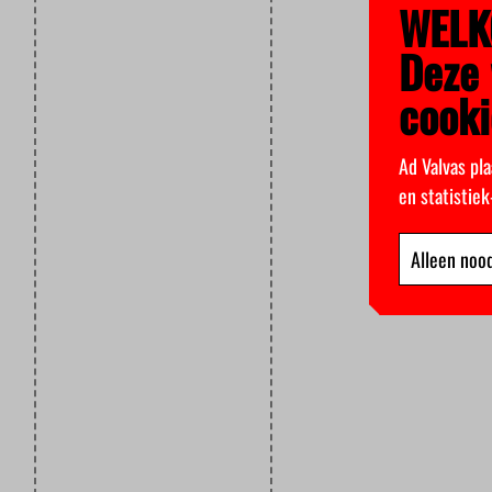
WELK
Deze 
cooki
Ad Valvas pla
en statistie
Alleen nood