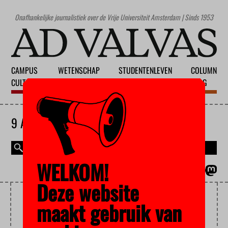
Onafhankelijke journalistiek over de Vrije Universiteit Amsterdam | Sinds 1953
CAMPUS
WETENSCHAP
STUDENTENLEVEN
COLUMN
CULTUUR
ONDERWIJS
MAATSCHAPPIJ
BLOG
9 AUGUSTUS 2026
WELKOM!
MAGAZINE
ENGLISH
Deze website
MEINDERT FLIKKEMA
maakt gebruik van