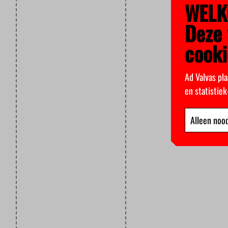
WELK
Deze 
cooki
Ad Valvas pla
en statistie
Alleen nood