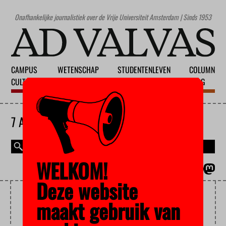
Onafhankelijke journalistiek over de Vrije Universiteit Amsterdam | Sinds 1953
CAMPUS
WETENSCHAP
STUDENTENLEVEN
COLUMN
CULTUUR
ONDERWIJS
MAATSCHAPPIJ
BLOG
7 AUGUSTUS 2026
WELKOM!
MAGAZINE
ENGLISH
Deze website
MEDISCHE FACULTEIT
maakt gebruik van