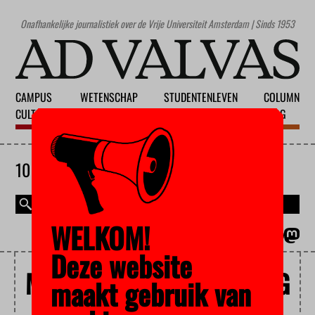
Onafhankelijke journalistiek over de Vrije Universiteit Amsterdam | Sinds 1953
CAMPUS
WETENSCHAP
STUDENTENLEVEN
COLUMN
CULTUUR
ONDERWIJS
MAATSCHAPPIJ
BLOG
10 AUGUSTUS 2026
WELKOM!
MAGAZINE
ENGLISH
Deze website
MECHANICAL ENGINEERING
maakt gebruik van