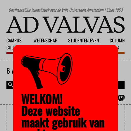
Onafhankelijke journalistiek over de Vrije Universiteit Amsterdam | Sinds 1953
CAMPUS
WETENSCHAP
STUDENTENLEVEN
COLUMN
CULTUUR
ONDERWIJS
MAATSCHAPPIJ
BLOG
6 AUGUSTUS 2026
WELKOM!
MAGAZINE
ENGLISH
Deze website
MAXIM FEBRUARI
maakt gebruik van