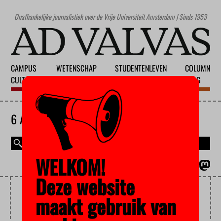
Onafhankelijke journalistiek over de Vrije Universiteit Amsterdam | Sinds 1953
CAMPUS
WETENSCHAP
STUDENTENLEVEN
COLUMN
CULTUUR
ONDERWIJS
MAATSCHAPPIJ
BLOG
6 AUGUSTUS 2026
WELKOM!
MAGAZINE
ENGLISH
Deze website
MASTEROPLEIDING
maakt gebruik van