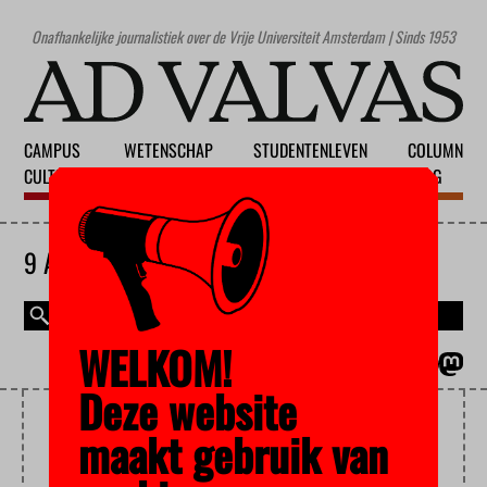
Onafhankelijke journalistiek over de Vrije Universiteit Amsterdam | Sinds 1953
CAMPUS
WETENSCHAP
STUDENTENLEVEN
COLUMN
CULTUUR
ONDERWIJS
MAATSCHAPPIJ
BLOG
9 AUGUSTUS 2026
WELKOM!
MAGAZINE
ENGLISH
Deze website
MASTER
maakt gebruik van