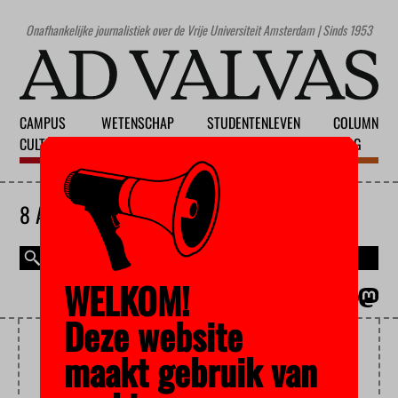
Onafhankelijke journalistiek over de Vrije Universiteit Amsterdam | Sinds 1953
CAMPUS
WETENSCHAP
STUDENTENLEVEN
COLUMN
CULTUUR
ONDERWIJS
MAATSCHAPPIJ
BLOG
8 AUGUSTUS 2026
WELKOM!
MAGAZINE
ENGLISH
Deze website
MARTIN LUTHER KING JR.
maakt gebruik van