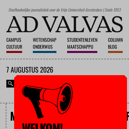
Onafhankelijke journalistiek over de Vrije Universiteit Amsterdam | Sinds 1953
CAMPUS
WETENSCHAP
STUDENTENLEVEN
COLUMN
CULTUUR
ONDERWIJS
MAATSCHAPPIJ
BLOG
7 AUGUSTUS 2026
MAGAZINE
ENGLISH
MAATSCHAPPIJWETENSCHAP
WELKOM!