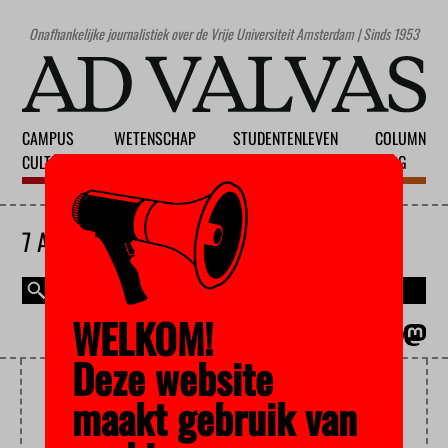
Onafhankelijke journalistiek over de Vrije Universiteit Amsterdam | Sinds 1953
CAMPUS
WETENSCHAP
STUDENTENLEVEN
COLUMN
CULTUUR
ONDERWIJS
MAATSCHAPPIJ
BLOG
7 AUGUSTUS 2026
WELKOM!
MAGAZINE
ENGLISH
Deze website
LSVB
maakt gebruik van