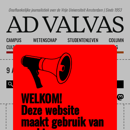
Onafhankelijke journalistiek over de Vrije Universiteit Amsterdam | Sinds 1953
CAMPUS
WETENSCHAP
STUDENTENLEVEN
COLUMN
CULTUUR
ONDERWIJS
MAATSCHAPPIJ
BLOG
9 AUGUSTUS 2026
WELKOM!
MAGAZINE
ENGLISH
Deze website
LOUISE GUNNING
maakt gebruik van