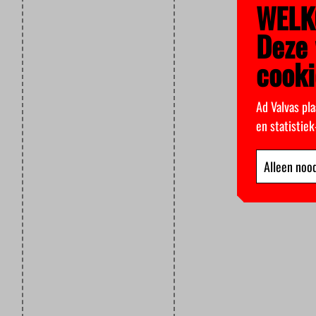
WELK
Deze 
cooki
Ad Valvas pla
en statistie
Alleen nood