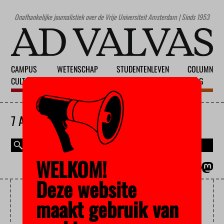
Onafhankelijke journalistiek over de Vrije Universiteit Amsterdam | Sinds 1953
CAMPUS
WETENSCHAP
STUDENTENLEVEN
COLUMN
CULTUUR
ONDERWIJS
MAATSCHAPPIJ
BLOG
7 AUGUSTUS 2026
WELKOM!
MAGAZINE
ENGLISH
Deze website
LIFTEN
maakt gebruik van