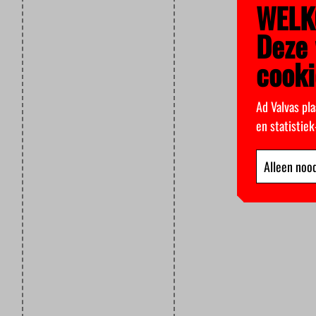
WELK
Deze 
cooki
Ad Valvas pla
en statistie
Alleen nood