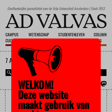
Onafhankelijke journalistiek over de Vrije Universiteit Amsterdam | Sinds 1953
CAMPUS
WETENSCHAP
STUDENTENLEVEN
COLUMN
CULTUUR
ONDERWIJS
MAATSCHAPPIJ
BLOG
7 AUGUSTUS 2026
WELKOM!
MAGAZINE
ENGLISH
Deze website
LEVENSEINDE
maakt gebruik van