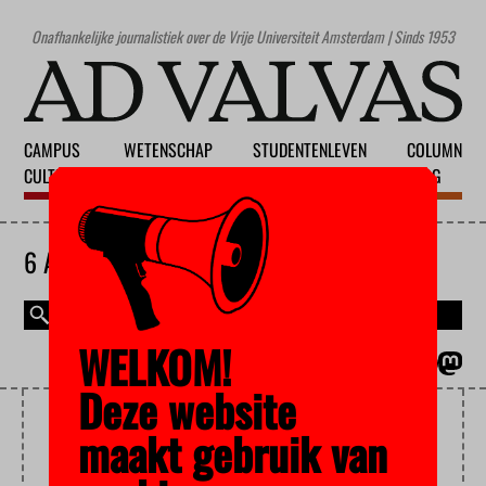
Onafhankelijke journalistiek over de Vrije Universiteit Amsterdam | Sinds 1953
CAMPUS
WETENSCHAP
STUDENTENLEVEN
COLUMN
CULTUUR
ONDERWIJS
MAATSCHAPPIJ
BLOG
6 AUGUSTUS 2026
WELKOM!
MAGAZINE
ENGLISH
Deze website
LETTEREN
maakt gebruik van