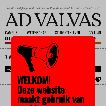
Onafhankelijke journalistiek over de Vrije Universiteit Amsterdam | Sinds 1953
CAMPUS
WETENSCHAP
STUDENTENLEVEN
COLUMN
CULTUUR
ONDERWIJS
MAATSCHAPPIJ
BLOG
7 AUGUSTUS 2026
WELKOM!
MAGAZINE
ENGLISH
Deze website
LEENJOURNALIST
maakt gebruik van