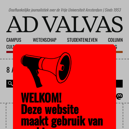
Onafhankelijke journalistiek over de Vrije Universiteit Amsterdam | Sinds 1953
CAMPUS
WETENSCHAP
STUDENTENLEVEN
COLUMN
CULTUUR
ONDERWIJS
MAATSCHAPPIJ
BLOG
8 AUGUSTUS 2026
WELKOM!
MAGAZINE
ENGLISH
Deze website
LEARNING THE CODE
maakt gebruik van