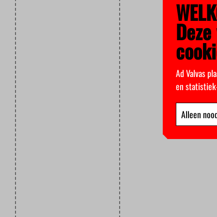
WELK
Deze 
cooki
Ad Valvas pla
en statistie
Alleen nood