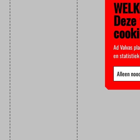
WELK
Deze 
cooki
Ad Valvas pla
en statistie
Alleen nood