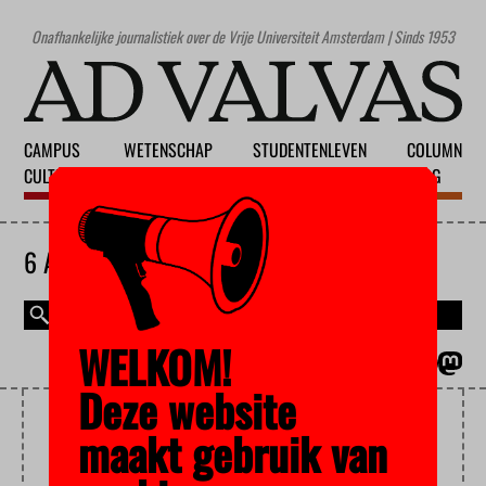
Onafhankelijke journalistiek over de Vrije Universiteit Amsterdam | Sinds 1953
CAMPUS
WETENSCHAP
STUDENTENLEVEN
COLUMN
CULTUUR
ONDERWIJS
MAATSCHAPPIJ
BLOG
6 AUGUSTUS 2026
WELKOM!
MAGAZINE
ENGLISH
Deze website
LAE
maakt gebruik van