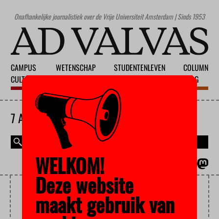
Onafhankelijke journalistiek over de Vrije Universiteit Amsterdam | Sinds 1953
CAMPUS
WETENSCHAP
STUDENTENLEVEN
COLUMN
CULTUUR
ONDERWIJS
MAATSCHAPPIJ
BLOG
7 AUGUSTUS 2026
WELKOM!
MAGAZINE
ENGLISH
Deze website
KWALITEIT
maakt gebruik van