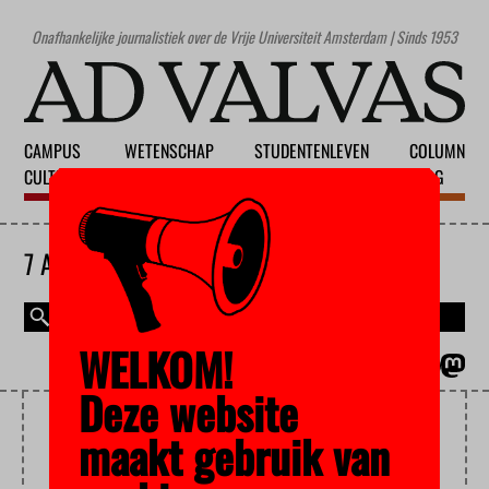
Onafhankelijke journalistiek over de Vrije Universiteit Amsterdam | Sinds 1953
CAMPUS
WETENSCHAP
STUDENTENLEVEN
COLUMN
CULTUUR
ONDERWIJS
MAATSCHAPPIJ
BLOG
7 AUGUSTUS 2026
WELKOM!
MAGAZINE
ENGLISH
Deze website
KRIMP
maakt gebruik van