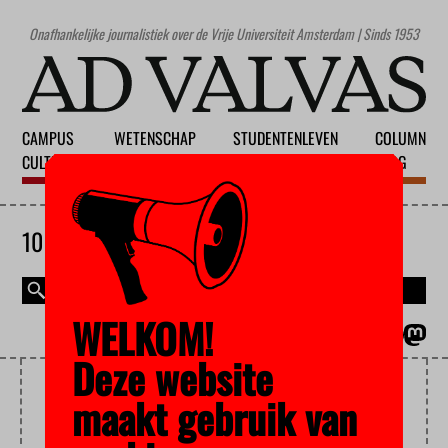
Onafhankelijke journalistiek over de Vrije Universiteit Amsterdam | Sinds 1953
CAMPUS
WETENSCHAP
STUDENTENLEVEN
COLUMN
CULTUUR
ONDERWIJS
MAATSCHAPPIJ
BLOG
10 AUGUSTUS 2026
WELKOM!
MAGAZINE
ENGLISH
Deze website
KORTE FILMS
maakt gebruik van