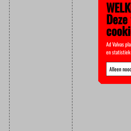
WELK
Deze 
cooki
Ad Valvas pla
en statistie
Alleen nood