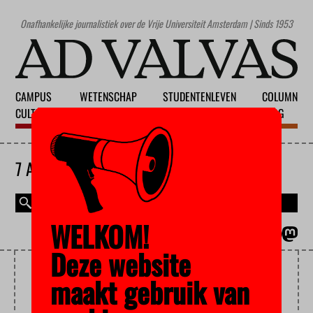
Onafhankelijke journalistiek over de Vrije Universiteit Amsterdam | Sinds 1953
CAMPUS
WETENSCHAP
STUDENTENLEVEN
COLUMN
CULTUUR
ONDERWIJS
MAATSCHAPPIJ
BLOG
7 AUGUSTUS 2026
WELKOM!
MAGAZINE
ENGLISH
Deze website
KOOPKRACHT
maakt gebruik van