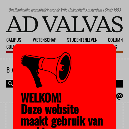
Onafhankelijke journalistiek over de Vrije Universiteit Amsterdam | Sinds 1953
CAMPUS
WETENSCHAP
STUDENTENLEVEN
COLUMN
CULTUUR
ONDERWIJS
MAATSCHAPPIJ
BLOG
8 AUGUSTUS 2026
WELKOM!
MAGAZINE
ENGLISH
Deze website
KOENE
maakt gebruik van