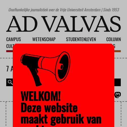
Onafhankelijke journalistiek over de Vrije Universiteit Amsterdam | Sinds 1953
CAMPUS
WETENSCHAP
STUDENTENLEVEN
COLUMN
CULTUUR
ONDERWIJS
MAATSCHAPPIJ
BLOG
7 AUGUSTUS 2026
WELKOM!
MAGAZINE
ENGLISH
Deze website
KOEKJESFABRIEK
maakt gebruik van