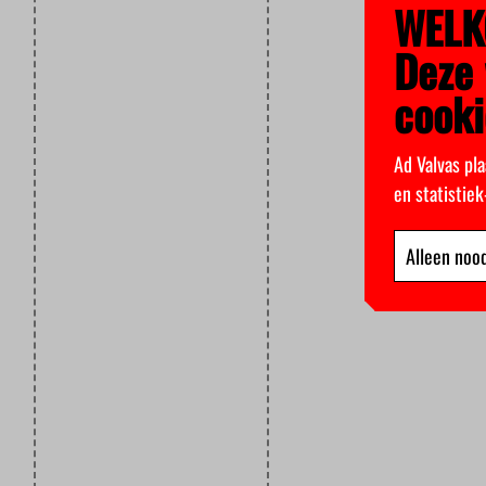
WELK
Deze 
cooki
Ad Valvas pla
en statistie
Alleen nood