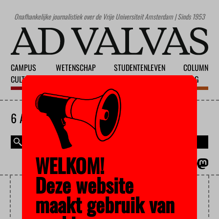
Onafhankelijke journalistiek over de Vrije Universiteit Amsterdam | Sinds 1953
CAMPUS
WETENSCHAP
STUDENTENLEVEN
COLUMN
CULTUUR
ONDERWIJS
MAATSCHAPPIJ
BLOG
6 AUGUSTUS 2026
WELKOM!
MAGAZINE
ENGLISH
Deze website
KLIMAATACTIVIST
maakt gebruik van