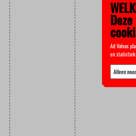
WELK
Deze 
cooki
Ad Valvas pla
en statistie
Alleen nood