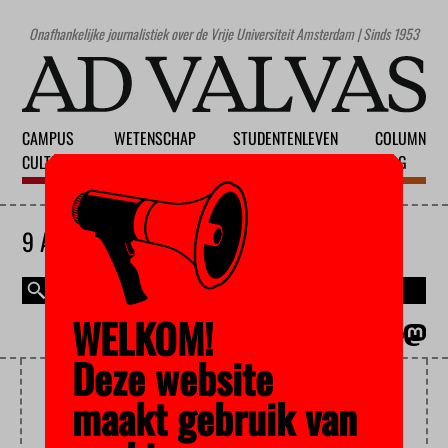
Onafhankelijke journalistiek over de Vrije Universiteit Amsterdam | Sinds 1953
CAMPUS
WETENSCHAP
STUDENTENLEVEN
COLUMN
CULTUUR
ONDERWIJS
MAATSCHAPPIJ
BLOG
9 AUGUSTUS 2026
WELKOM!
MAGAZINE
ENGLISH
Deze website
KAI HEIJNEMAN
maakt gebruik van