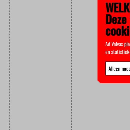
WELK
Deze 
cooki
Ad Valvas pla
en statistie
Alleen nood