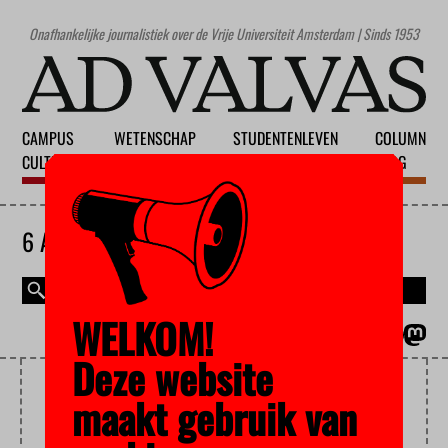
Onafhankelijke journalistiek over de Vrije Universiteit Amsterdam | Sinds 1953
CAMPUS
WETENSCHAP
STUDENTENLEVEN
COLUMN
CULTUUR
ONDERWIJS
MAATSCHAPPIJ
BLOG
6 AUGUSTUS 2026
WELKOM!
MAGAZINE
ENGLISH
Deze website
JONGERENPARTIJ
maakt gebruik van