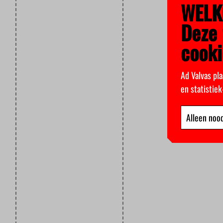
WELK
Deze 
cooki
Ad Valvas pla
en statistie
Alleen nood