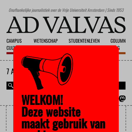
Onafhankelijke journalistiek over de Vrije Universiteit Amsterdam | Sinds 1953
CAMPUS
WETENSCHAP
STUDENTENLEVEN
COLUMN
CULTUUR
ONDERWIJS
MAATSCHAPPIJ
BLOG
7 AUGUSTUS 2026
WELKOM!
MAGAZINE
ENGLISH
Deze website
JEUGDWERKLOOSHEID
maakt gebruik van