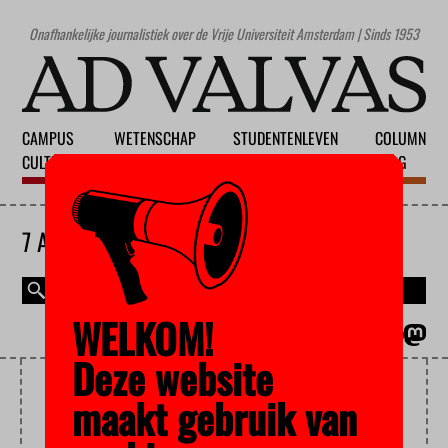
Onafhankelijke journalistiek over de Vrije Universiteit Amsterdam | Sinds 1953
CAMPUS
WETENSCHAP
STUDENTENLEVEN
COLUMN
CULTUUR
ONDERWIJS
MAATSCHAPPIJ
BLOG
7 AUGUSTUS 2026
WELKOM!
MAGAZINE
ENGLISH
Deze website
JESSE KLAVER
maakt gebruik van