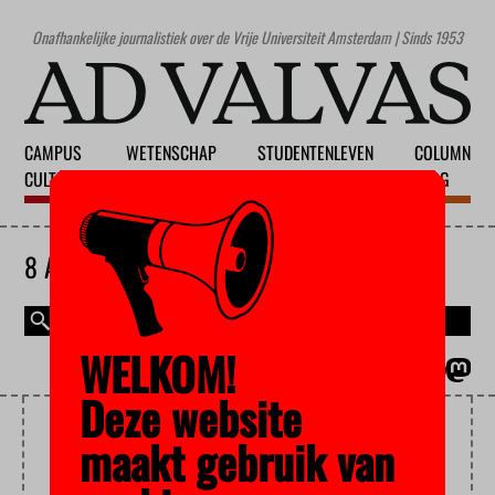
Onafhankelijke journalistiek over de Vrije Universiteit Amsterdam | Sinds 1953
CAMPUS
WETENSCHAP
STUDENTENLEVEN
COLUMN
CULTUUR
ONDERWIJS
MAATSCHAPPIJ
BLOG
8 AUGUSTUS 2026
WELKOM!
MAGAZINE
ENGLISH
Deze website
JELLE JOLLES
maakt gebruik van