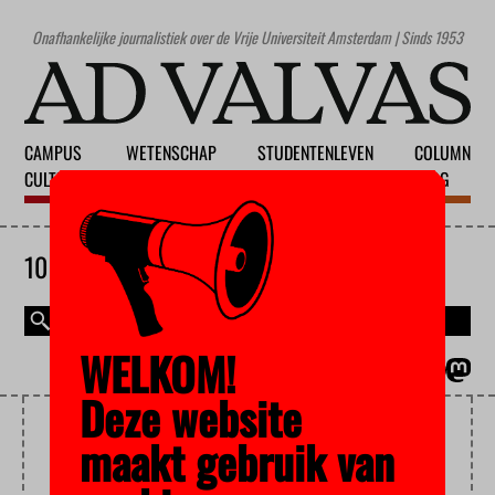
Onafhankelijke journalistiek over de Vrije Universiteit Amsterdam | Sinds 1953
CAMPUS
WETENSCHAP
STUDENTENLEVEN
COLUMN
CULTUUR
ONDERWIJS
MAATSCHAPPIJ
BLOG
10 AUGUSTUS 2026
WELKOM!
MAGAZINE
ENGLISH
Deze website
JE SUIS CHARLIE
maakt gebruik van