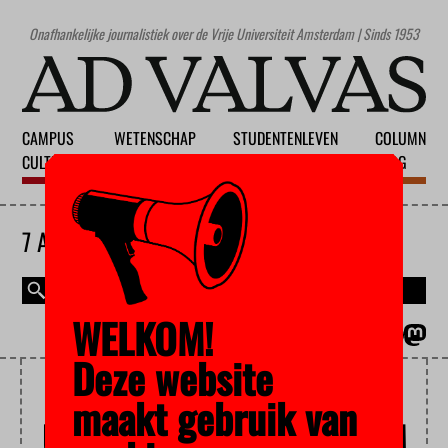
Onafhankelijke journalistiek over de Vrije Universiteit Amsterdam | Sinds 1953
CAMPUS
WETENSCHAP
STUDENTENLEVEN
COLUMN
CULTUUR
ONDERWIJS
MAATSCHAPPIJ
BLOG
7 AUGUSTUS 2026
WELKOM!
MAGAZINE
ENGLISH
Deze website
ISLAMITISCHE
maakt gebruik van
UNIVERSITEIT ROTTERDAM