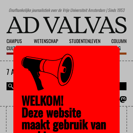
Onafhankelijke journalistiek over de Vrije Universiteit Amsterdam | Sinds 1953
CAMPUS
WETENSCHAP
STUDENTENLEVEN
COLUMN
CULTUUR
ONDERWIJS
MAATSCHAPPIJ
BLOG
7 AUGUSTUS 2026
WELKOM!
MAGAZINE
ENGLISH
Deze website
INTERNATIONALE
maakt gebruik van
WETENSCHAPPERS